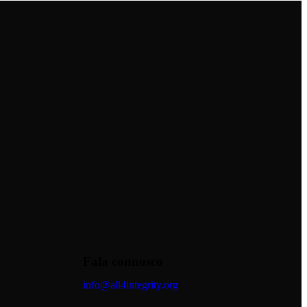
Fala connosco
info@all4integrity.org