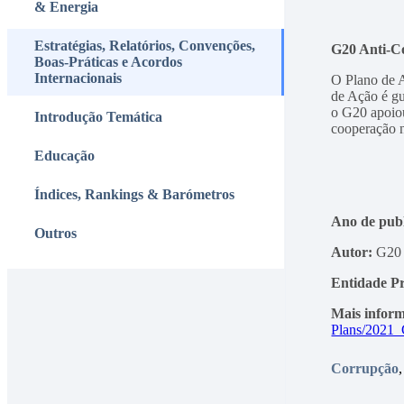
& Energia
Estratégias, Relatórios, Convenções,
G20 Anti-Co
Boas-Práticas e Acordos
Internacionais
O Plano de A
de Ação é gu
o G20 apoiou
Introdução Temática
cooperação na
Educação
Índices, Rankings & Barómetros
Ano de publ
Outros
Autor:
G20
Entidade P
Mais infor
Plans/2021_
Corrupção