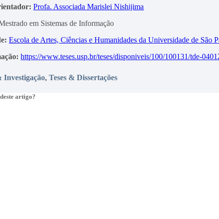
rientador:
Profa. Associada Marislei Nishijima
Mestrado em Sistemas de Informação
e:
Escola de Artes, Ciências e Humanidades da Universidade de São P
mação:
https://www.teses.usp.br/teses/disponiveis/100/100131/tde-04
 Investigação
,
Teses & Dissertações
deste artigo?