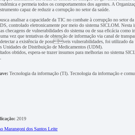
endémica e permeia todos os comportamentos dos agentes. A Organizaç
trumento capaz de reduzir a corrupção no setor da saúde.
busca analisar a capacidade da TIC no combate à corrupção no setor da
S, controlado eletronicamente por meio do sistema SICLOM. Nesta inv
a as checagens de vulnerabilidades do sistema ou de sua eficácia como 
 uma vez que tentativas de obtenção de informação via canal de transpa
 detectar a existência de possveis vulnerabilidades, foi utilizado d
nas Unidades de Distribuição de Medicamentos (UDM).
tados obtidos, espera-se trazer insumos para melhorias no sistema SI
.
have:
Tecnologia da informação (TI). Tecnologia da informação e com
licação:
2019
o Marangoni dos Santos Leite