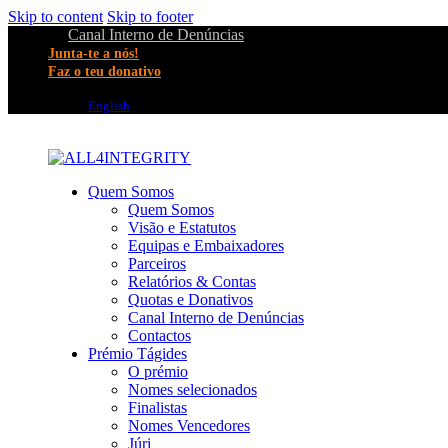
Skip to content
Skip to footer
Canal Interno de Denúncias
Junta-te a nós!
Faz o teu donativo
English
Quem Somos
Quem Somos
Visão e Estatutos
Equipas e Embaixadores
Parceiros
Relatórios & Contas
Quotas e Donativos
Canal Interno de Denúncias
Contactos
Prémio Tágides
O prémio
Nomes selecionados
Finalistas
Nomes Vencedores
Júri