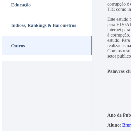
corrupção é 
Educação
TIC como ins
Este estudo 
para HIV/AID
Índices, Rankings & Barómetros
internet par
à corrupção,
estudo. Para
realizadas 
Outros
Com os resul
setor público
Palavras-c
Ano de Pub
Aluno:
Brun