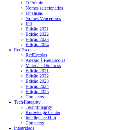
O Prémio
Nomes selecionados
Finalistas
Nomes Vencedores
Júri
Edição 2021
Edição 2022
Edição 2023
Edição 2024
RedEscolas
RedEscolas
Adesão à RedEscolas
Materiais Didáticos
Edição 2021
Edição 2022
Edição 2023
Edição 2024
Edição 2025
Contactos
Tech4Integrity
Tech4Integrity
Knowledge Center
Intelligence Hub
Contactos
Integridade+