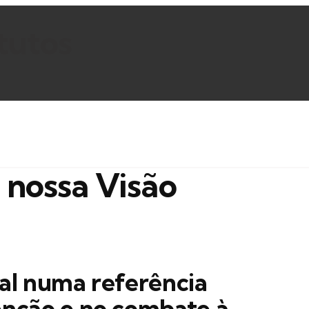
tutos
 nossa Visão
al numa referência
enção e no combate à