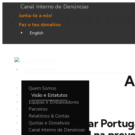
Canal Interno de Denúncias
QUEM SOMOS
Visão, Missão e Esta
Junta-te a nós!
Faz o teu donativo
English
Quem Somos
A
Quem Somos
Visão e Estatutos
Equipas e Embaixadores
Parceiros
Relatórios & Contas
Transformar Portug
Quotas e Donativos
Canal Interno de Denúncias
internacional na prev