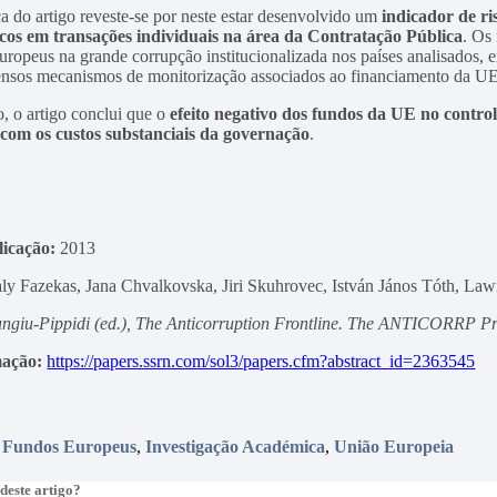
a do artigo reveste-se por neste estar desenvolvido um
indicador de ri
iscos em transações individuais na área da Contratação Pública
. Os 
uropeus na grande corrupção institucionalizada nos países analisados,
ensos mecanismos de monitorização associados ao financiamento da UE 
o, o artigo conclui que o
efeito negativo dos fundos da UE no contro
com os custos substanciais da governação
.
icação:
2013
ly Fazekas, Jana Chvalkovska, Jiri Skuhrovec, István János Tóth, Law
ngiu-Pippidi (ed.), The Anticorruption Frontline. The ANTICORRP Proj
mação:
https://papers.ssrn.com/sol3/papers.cfm?abstract_id=2363545
,
Fundos Europeus
,
Investigação Académica
,
União Europeia
deste artigo?