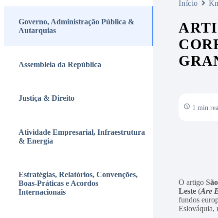
Início
Kn
Governo, Administração Pública &
ARTI
Autarquias
CORR
GRAN
Assembleia da República
Justiça & Direito
1 min re
Atividade Empresarial, Infraestrutura
& Energia
Estratégias, Relatórios, Convenções,
O artigo S
ão
Boas-Práticas e Acordos
Leste
(
Are 
Internacionais
fundos europ
Eslováquia, 