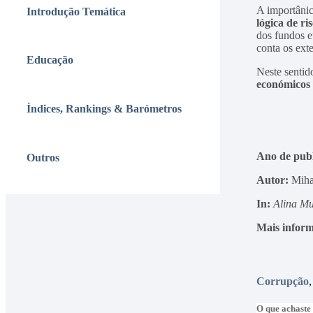
A importânic
Introdução Temática
lógica de r
dos fundos e
conta os ext
Educação
Neste sentid
económicos 
Índices, Rankings & Barómetros
Ano de publ
Outros
Autor:
Miha
In:
Alina Mu
Mais infor
Corrupção
O que achaste 