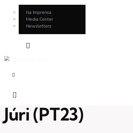
Na Imprensa
Media Center
Newsletters
Júri (PT23)