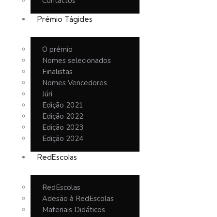
Contactos
Prémio Tágides
O prémio
Nomes selecionados
Finalistas
Nomes Vencedores
Júri
Edição 2021
Edição 2022
Edição 2023
Edição 2024
RedEscolas
RedEscolas
Adesão à RedEscolas
Materiais Didáticos