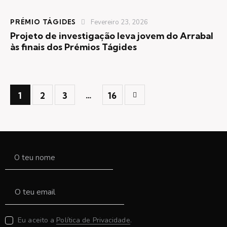
PRÉMIO TÁGIDES
Fevereiro 23, 2026
Projeto de investigação leva jovem do Arrabal
às finais dos Prémios Tágides
>
…
1
2
3
16
Eu aceito a
Política de Privacidade
.