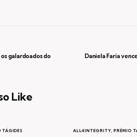
ão
e os galardoados do
Daniela Faria venc
so Like
 TÁGIDES
ALL4INTEGRITY
,
PRÉMIO T