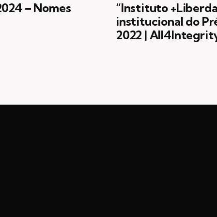
2024 – Nomes
“Instituto +Liberd
institucional do P
2022 | All4Integrit