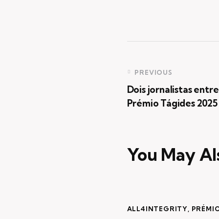
Navegaç
PREVIOUS
Dois jornalistas entr
de
Prémio Tágides 2025
artigos
You May Al
ALL4INTEGRITY
,
PRÉMIO