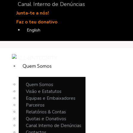
Canal Interno de Denúncias
Junta-te a nós!
Faz o teu donativo
English
Quem Somos
Quem Somos
Visão e Estatutos
Equipas e Embaixadores
Parceiros
Relatórios & Contas
Quotas e Donativos
Canal Interno de Denúncias
Contactos