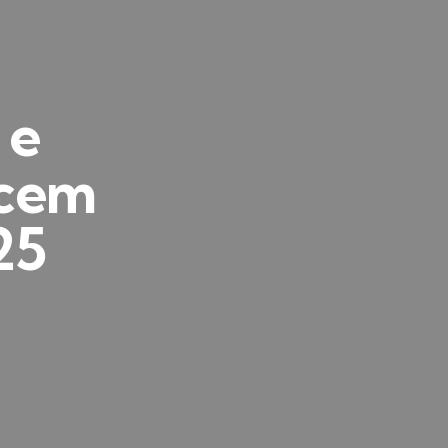
 e
ncem
25