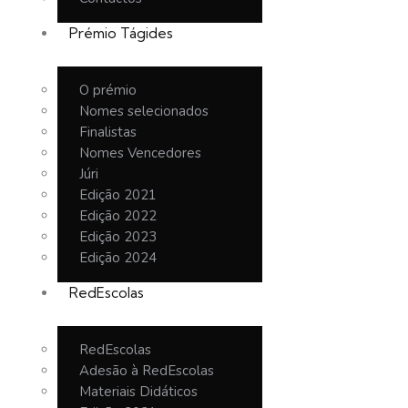
Prémio Tágides
O prémio
Nomes selecionados
Finalistas
Nomes Vencedores
Júri
Edição 2021
Edição 2022
Edição 2023
Edição 2024
RedEscolas
RedEscolas
Adesão à RedEscolas
Materiais Didáticos