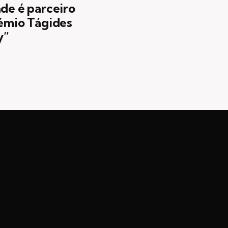
ade é parceiro
rémio Tágides
y”