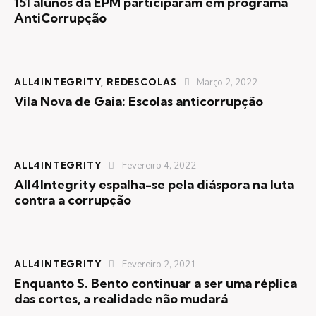
151 alunos da EPM participaram em programa
AntiCorrupção
ALL4INTEGRITY
,
REDESCOLAS
Março 2, 2022
Vila Nova de Gaia: Escolas anticorrupção
ALL4INTEGRITY
Fevereiro 4, 2022
All4Integrity espalha-se pela diáspora na luta
contra a corrupção
ALL4INTEGRITY
Fevereiro 2, 2021
Enquanto S. Bento continuar a ser uma réplica
das cortes, a realidade não mudará