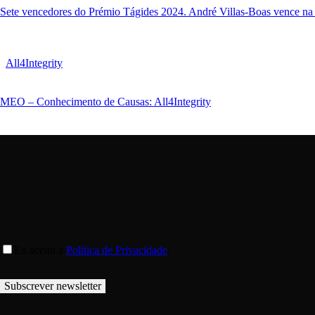
Sete vencedores do Prémio Tágides 2024. André Villas-Boas vence na I
All4Integrity
MEO – Conhecimento de Causas: All4Integrity
Eu aceito a
Política de Privacidade
.
Subscrever newsletter