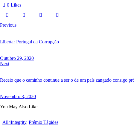
0
Likes
Navegação
Previous
de
artigos
Libertar Portugal da Corrupção
Outubro 29, 2020
Next
Receio que o caminho continue a ser o de um país zangado consigo pró
Novembro 3, 2020
You May Also Like
All4Integrity
,
Prémio Tágides