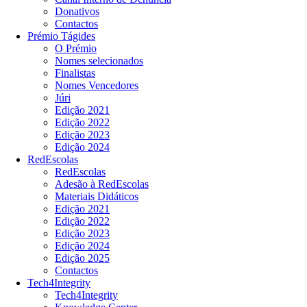
Donativos
Contactos
Prémio Tágides
O Prémio
Nomes selecionados
Finalistas
Nomes Vencedores
Júri
Edição 2021
Edição 2022
Edição 2023
Edição 2024
RedEscolas
RedEscolas
Adesão à RedEscolas
Materiais Didáticos
Edição 2021
Edição 2022
Edição 2023
Edição 2024
Edição 2025
Contactos
Tech4Integrity
Tech4Integrity