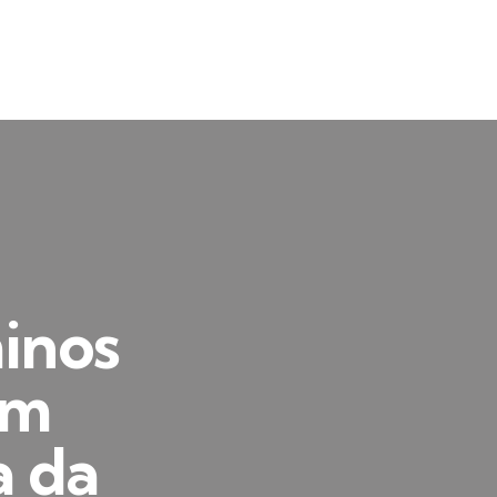
inos
em
a da