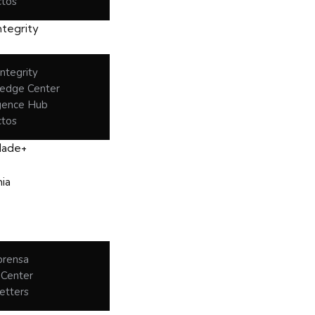
ctos
tegrity
ntegrity
edge Center
igence Hub
ctos
dade+
ia
prensa
 Center
etters