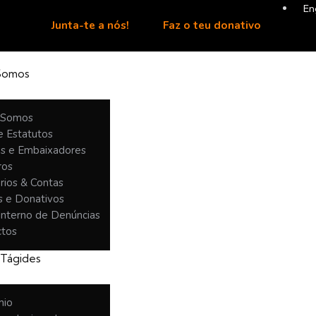
En
Junta-te a nós!
Faz o teu donativo
Somos
 Somos
e Estatutos
as e Embaixadores
ros
rios & Contas
s e Donativos
Interno de Denúncias
ctos
 Tágides
mio