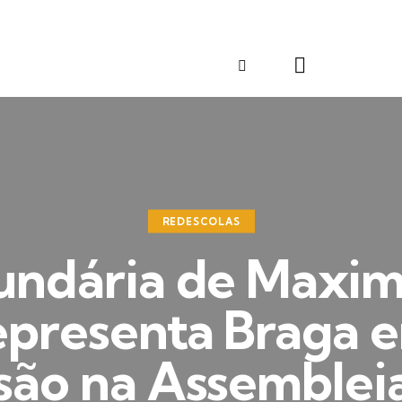
REDESCOLAS
undária de Maxim
epresenta Braga 
são na Assemblei