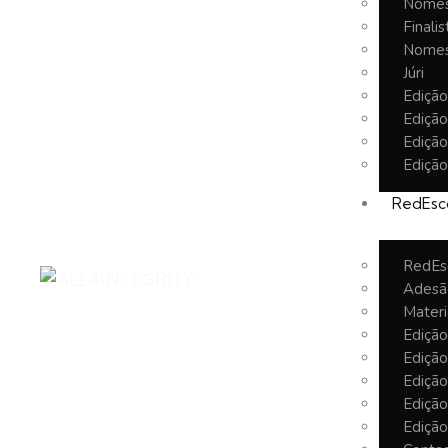
Nomes
Finalis
Nomes
Júri
Ediçã
Ediçã
Ediçã
Ediçã
RedEsc
RedEs
Adesã
Materi
Ediçã
Ediçã
Ediçã
Ediçã
Ediçã