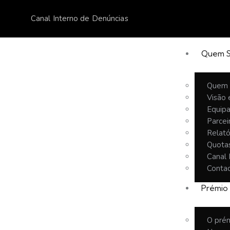
Canal Interno de Denúncias
Quem 
Quem
Visão 
Equip
Parcei
Relató
Quota
Canal 
Conta
Prémio
O pré