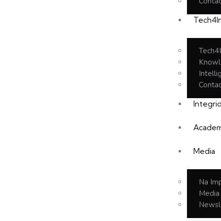
Conta
Tech4In
Tech4I
Knowl
Intell
Conta
Integri
Academ
Media
Na Im
Media
Newsl