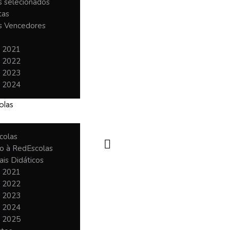
 selecionados
tas
 Vencedores
o 2021
o 2022
o 2023
o 2024
olas
colas
o à RedEscolas
ais Didáticos
o 2021
o 2022
o 2023
o 2024
o 2025