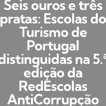
Seis ouros e três
pratas: Escolas d
Turismo de
Portugal
distinguidas na 5.
edição da
RedEscolas
AntiCorrupção