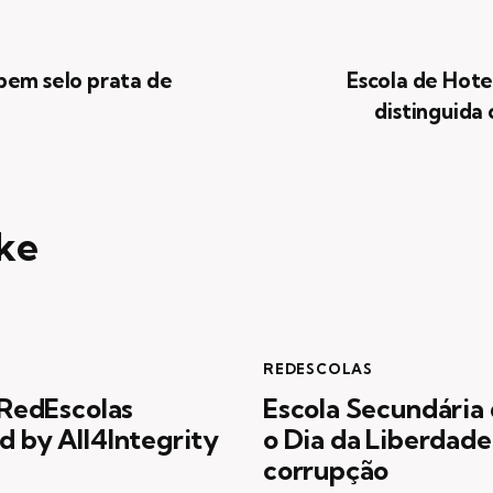
ebem selo prata de
Escola de Hote
distinguida
ke
REDESCOLAS
 RedEscolas
Escola Secundária
 by All4Integrity
o Dia da Liberdade
corrupção