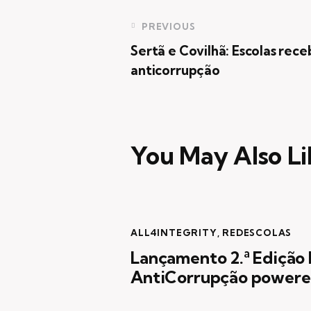
Navegação
PREVIOUS
Sertã e Covilhã: Escolas rec
de
anticorrupção
artigos
You May Also Li
ALL4INTEGRITY
,
REDESCOLAS
Lançamento 2.ª Edição
AntiCorrupção powered