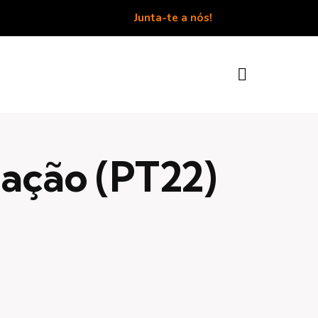
Junta-te a nós!
gação (PT22)