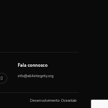
Fala connosco
info@all4integrity.org
Desenvolvimento
Oceanlab