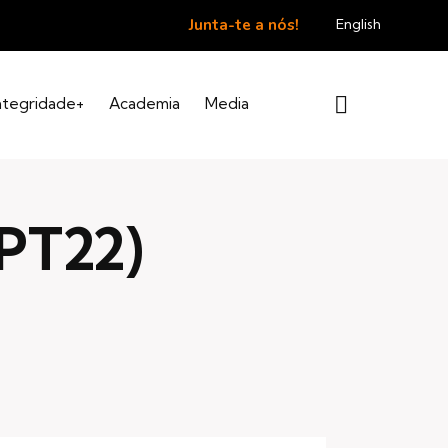
Junta-te a nós!
English
ntegridade+
Academia
Media
(PT22)