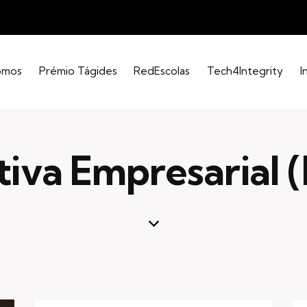
omos
Prémio Tágides
RedEscolas
Tech4Integrity
I
ativa Empresarial 