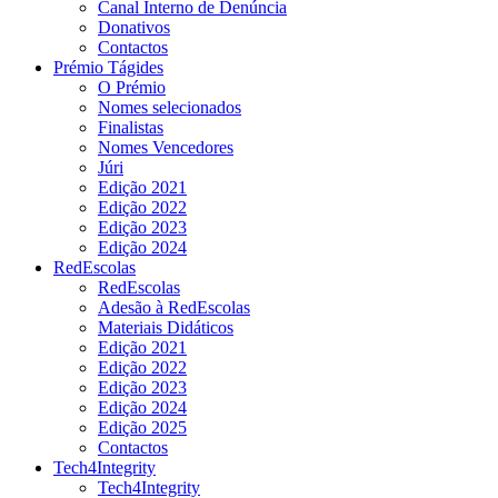
Canal Interno de Denúncia
Donativos
Contactos
Prémio Tágides
O Prémio
Nomes selecionados
Finalistas
Nomes Vencedores
Júri
Edição 2021
Edição 2022
Edição 2023
Edição 2024
RedEscolas
RedEscolas
Adesão à RedEscolas
Materiais Didáticos
Edição 2021
Edição 2022
Edição 2023
Edição 2024
Edição 2025
Contactos
Tech4Integrity
Tech4Integrity