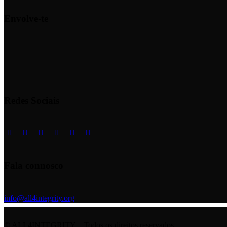
Envolve-te
Redes Sociais
Fala connosco
info@all4integrity.org
© ALL4INTEGRITY – Todos os direitos reservados.