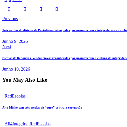
Navegação
Previous
de
Três escolas do distrito de Portalegre distinguidas por promoverem a integridade e o comb
artigos
Junho 9, 2026
Next
Escolas de Redondo e Vendas Novas reconhecidas por promoverem a cultura da integridad
Junho 10, 2026
You May Also Like
RedEscolas
Alto Minho tem três escolas de “ouro” contra a corrupção
All4Integrity
,
RedEscolas