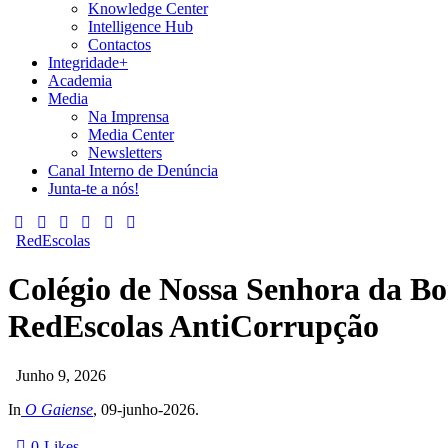
Knowledge Center
Intelligence Hub
Contactos
Integridade+
Academia
Media
Na Imprensa
Media Center
Newsletters
Canal Interno de Denúncia
Junta-te a nós!
RedEscolas
Colégio de Nossa Senhora da Bo
RedEscolas AntiCorrupção
Junho 9, 2026
In
O Gaiense
, 09-junho-2026.
0
Likes