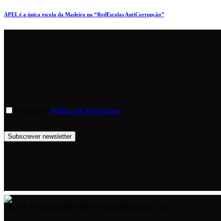
APEL é a única escola da Madeira na “RedEscolas AntiCorrupção”
Eu aceito a
Política de Privacidade
.
Subscrever newsletter