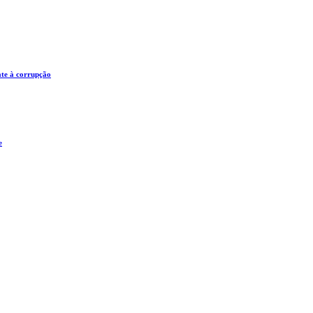
ate à corrupção
e