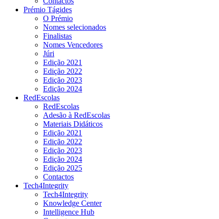
Contactos
Prémio Tágides
O Prémio
Nomes selecionados
Finalistas
Nomes Vencedores
Júri
Edição 2021
Edição 2022
Edição 2023
Edição 2024
RedEscolas
RedEscolas
Adesão à RedEscolas
Materiais Didáticos
Edição 2021
Edição 2022
Edição 2023
Edição 2024
Edição 2025
Contactos
Tech4Integrity
Tech4Integrity
Knowledge Center
Intelligence Hub