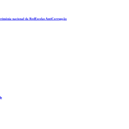
erimónia nacional da RedEscolas AntiCorrupção
de