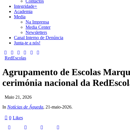
Contactos
Integridade+
Academia
Media
Na Imprensa
Media Center
Newsletters
Canal Interno de Denúncia
Junta-te a nós!
RedEscolas
Agrupamento de Escolas Marque
cerimónia nacional da RedEsco
Maio 21, 2026
In
Notícias de Águeda
, 21-maio-2026.
0
Likes