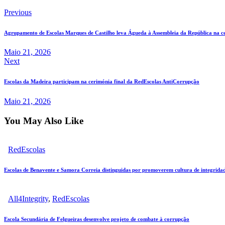
Previous
Agrupamento de Escolas Marques de Castilho leva Águeda à Assembleia da República na c
Maio 21, 2026
Next
Escolas da Madeira participam na cerimónia final da RedEscolas AntiCorrupção
Maio 21, 2026
You May Also Like
RedEscolas
Escolas de Benavente e Samora Correia distinguidas por promoverem cultura de integrida
All4Integrity
,
RedEscolas
Escola Secundária de Felgueiras desenvolve projeto de combate à corrupção