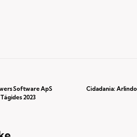
owers Software ApS
Cidadania: Arlind
 Tágides 2023
ke