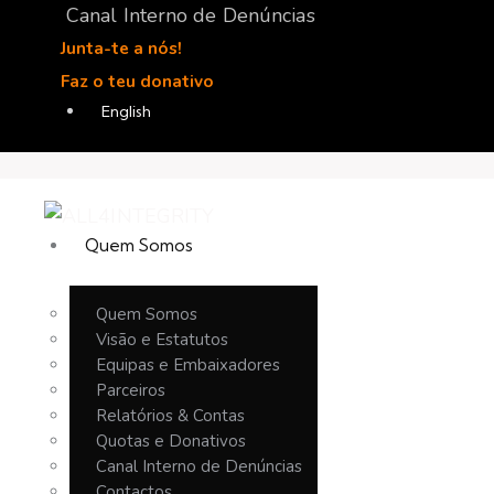
Canal Interno de Denúncias
Junta-te a nós!
Faz o teu donativo
English
Quem Somos
Quem Somos
Visão e Estatutos
Equipas e Embaixadores
Parceiros
Relatórios & Contas
Quotas e Donativos
Canal Interno de Denúncias
Contactos