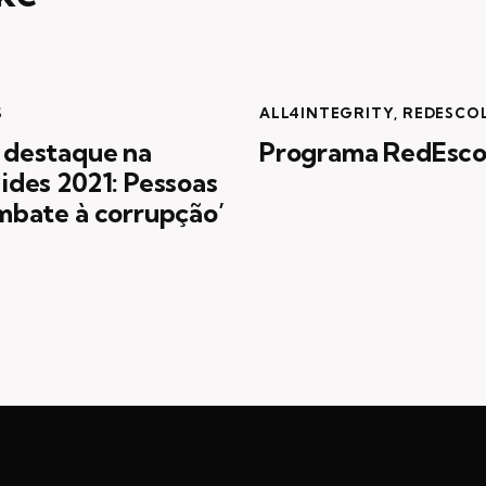
S
ALL4INTEGRITY
,
REDESCO
 destaque na
Programa RedEsco
ides 2021: Pessoas
mbate à corrupção’