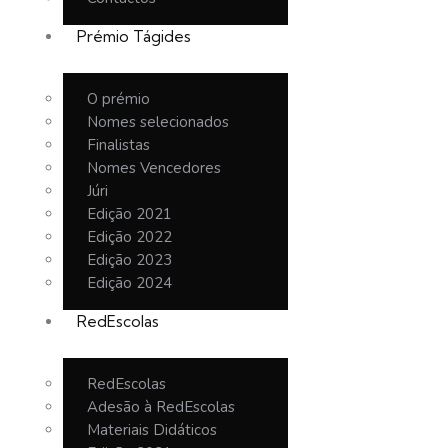
Prémio Tágides
O prémio
Nomes selecionados
Finalistas
Nomes Vencedores
Júri
Edição 2021
Edição 2022
Edição 2023
Edição 2024
RedEscolas
RedEscolas
Adesão à RedEscolas
Materiais Didáticos