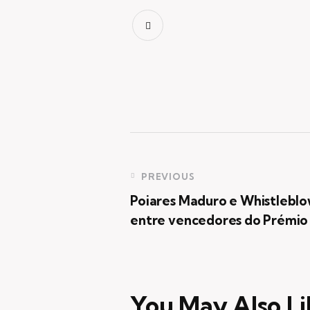
Navegação
PREVIOUS
Poiares Maduro e Whistlebl
de
entre vencedores do Prémio
artigos
You May Also Li