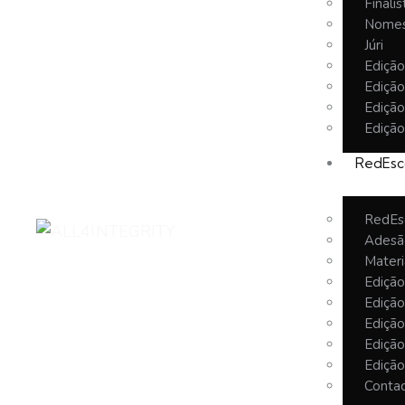
Finalis
Nomes
Júri
Ediçã
Ediçã
Ediçã
Ediçã
RedEsc
RedEs
Adesã
Materi
Ediçã
Ediçã
Ediçã
Ediçã
Ediçã
Conta