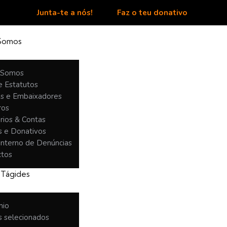
Junta-te a nós!
Faz o teu donativo
Somos
 Somos
e Estatutos
as e Embaixadores
ros
rios & Contas
s e Donativos
Interno de Denúncias
ctos
 Tágides
mio
 selecionados