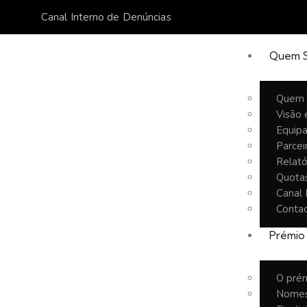
Canal Interno de Denúncias
Quem 
Quem
Visão 
Equip
Parcei
Relató
Quota
Canal 
Conta
Prémio
O pré
Nomes