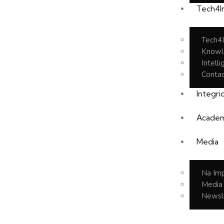
Tech4I
Tech4I
Knowl
Intell
Conta
Integr
Academ
Media
Na Im
Media
Newsl