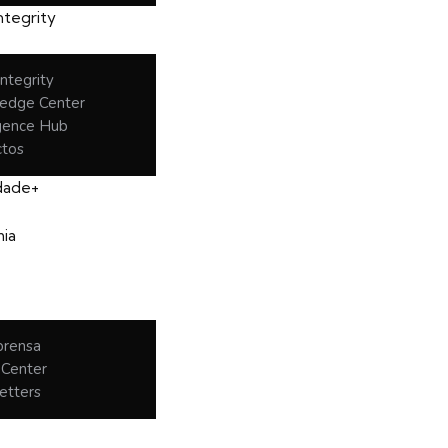
ntegrity
ntegrity
edge Center
igence Hub
ctos
idade+
ia
prensa
 Center
etters