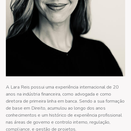
A Lara Reis possui uma experiência internacional de 20
anos na indústria financeira, como advogada e como
diretora de primeira linha em banca. Sendo a sua formação
de base em Direito, acumulou ao longo dos anos
conhecimentos e um histórico de experiência profissional
nas áreas de governo e controlo interno, regulação,
compliance
, e gestão de projetos.