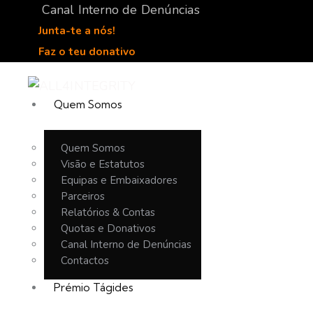
Canal Interno de Denúncias
Junta-te a nós!
Faz o teu donativo
Quem Somos
Quem Somos
Visão e Estatutos
Equipas e Embaixadores
Parceiros
Relatórios & Contas
Quotas e Donativos
Canal Interno de Denúncias
Contactos
Prémio Tágides