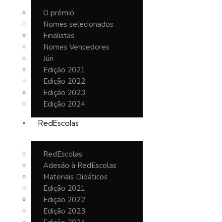
O prémio
Nomes selecionados
Finalistas
Nomes Vencedores
Júri
Edição 2021
Edição 2022
Edição 2023
Edição 2024
RedEscolas
RedEscolas
Adesão à RedEscolas
Materiais Didáticos
Edição 2021
Edição 2022
Edição 2023