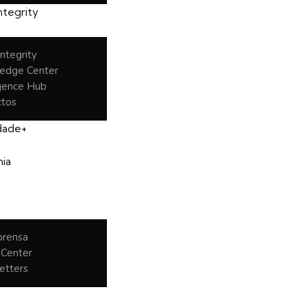
ntegrity
ntegrity
edge Center
igence Hub
ctos
idade+
ia
prensa
 Center
etters