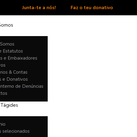
Junta-te a nós!
Faz o teu donativo
Somos
 Somos
e Estatutos
as e Embaixadores
ros
rios & Contas
s e Donativos
Interno de Denúncias
ctos
 Tágides
mio
 selecionados