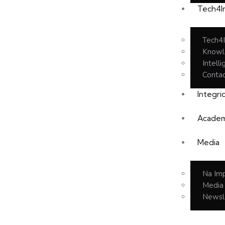
Tech4I
Tech4I
Knowl
Intell
Conta
Integr
Academ
Media
Na Im
Media
Newsl