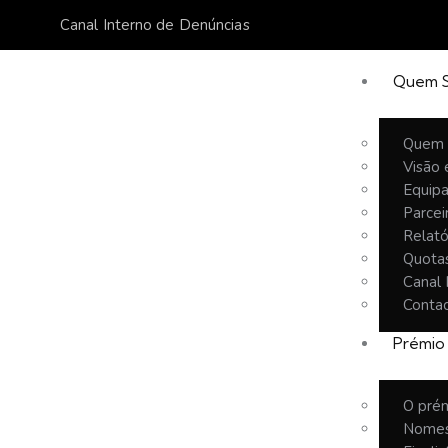
Canal Interno de Denúncias
Quem 
Quem
Visão 
Equip
Parcei
Relató
Quota
Canal 
Conta
Prémio
O pré
Nomes