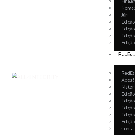
Finalis
Nomes
Júri
Ediçã
Ediçã
Ediçã
Ediçã
RedEsc
RedEs
Adesã
Materi
Ediçã
Ediçã
Ediçã
Ediçã
Ediçã
Conta