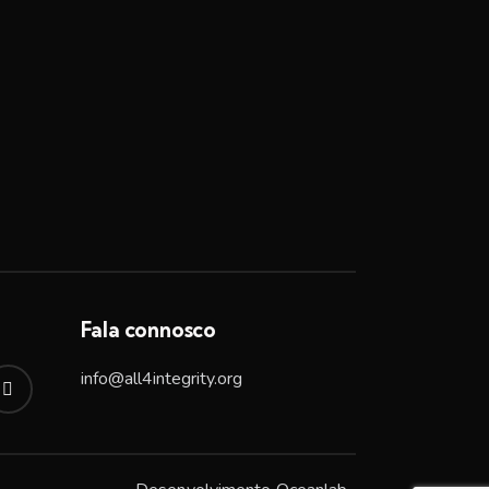
Fala connosco
info@all4integrity.org