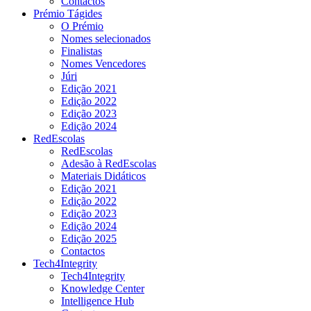
Contactos
Prémio Tágides
O Prémio
Nomes selecionados
Finalistas
Nomes Vencedores
Júri
Edição 2021
Edição 2022
Edição 2023
Edição 2024
RedEscolas
RedEscolas
Adesão à RedEscolas
Materiais Didáticos
Edição 2021
Edição 2022
Edição 2023
Edição 2024
Edição 2025
Contactos
Tech4Integrity
Tech4Integrity
Knowledge Center
Intelligence Hub