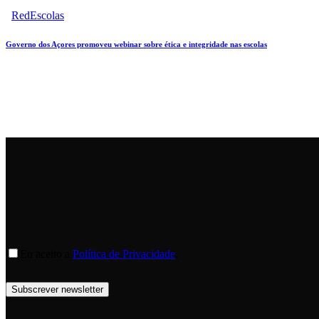
RedEscolas
Governo dos Açores promoveu webinar sobre ética e integridade nas escolas
Eu aceito a
Política de Privacidade
.
Subscrever newsletter