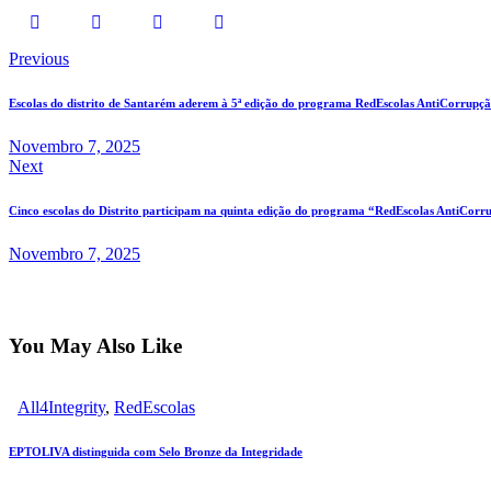
Navegação
Previous
de
Escolas do distrito de Santarém aderem à 5ª edição do programa RedEscolas AntiCorrupç
artigos
Novembro 7, 2025
Next
Cinco escolas do Distrito participam na quinta edição do programa “RedEscolas AntiCorr
Novembro 7, 2025
You May Also Like
All4Integrity
,
RedEscolas
EPTOLIVA distinguida com Selo Bronze da Integridade