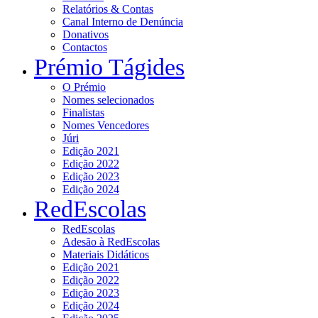
Relatórios & Contas
Canal Interno de Denúncia
Donativos
Contactos
Prémio Tágides
O Prémio
Nomes selecionados
Finalistas
Nomes Vencedores
Júri
Edição 2021
Edição 2022
Edição 2023
Edição 2024
RedEscolas
RedEscolas
Adesão à RedEscolas
Materiais Didáticos
Edição 2021
Edição 2022
Edição 2023
Edição 2024