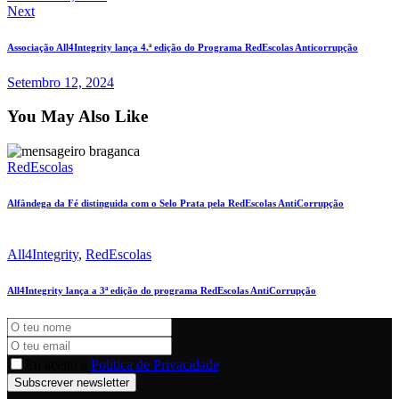
Next
Associação All4Integrity lança 4.ª edição do Programa RedEscolas Anticorrupção
Setembro 12, 2024
You May Also Like
RedEscolas
Alfândega da Fé distinguida com o Selo Prata pela RedEscolas AntiCorrupção
All4Integrity
,
RedEscolas
All4Integrity lança a 3ª edição do programa RedEscolas AntiCorrupção
Eu aceito a
Política de Privacidade
.
Subscrever newsletter