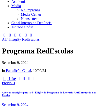
Academia
Media
Na Imprensa
Media Center
Newsletters
Canal Interno de Denúncia
Junta-te a nós!
All4Integrity
RedEscolas
Programa RedEscolas
Setembro 9, 2024
In
Famalicão Canal
, 10/09/24
1
Like
Navegação
Previous
de
Abertas inscrições para a 4.ª Edição do Programa de Literacia AntiCorrupção nas
artigos
Escolas
Setembro 9, 2024