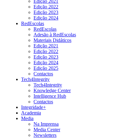
Edição 2021
Edição 2022
Edição 2023
Edição 2024
RedEscolas
RedEscolas
Adesão à RedEscolas
Materiais Didáticos
Edição 2021
Edição 2022
Edição 2023
Edição 2024
Edição 2025
Contactos
Tech4Integrity
Tech4Integrity
Knowledge Center
Intelligence Hub
Contactos
Integridade+
Academia
Media
Na Imprensa
Media Center
Newsletters