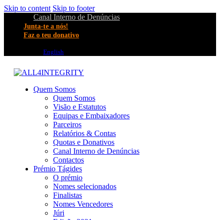
Skip to content
Skip to footer
Canal Interno de Denúncias
Junta-te a nós!
Faz o teu donativo
English
Quem Somos
Quem Somos
Visão e Estatutos
Equipas e Embaixadores
Parceiros
Relatórios & Contas
Quotas e Donativos
Canal Interno de Denúncias
Contactos
Prémio Tágides
O prémio
Nomes selecionados
Finalistas
Nomes Vencedores
Júri