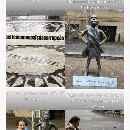
Modica em Bowling Green, NYC,
NY, Nova Iorque
Memorial a John Lennon, NYC, NY,
Estátua Fearless Girl, de Kristen
Nova Iorque
Visbal em Bowling Green, junto a
Wall Street