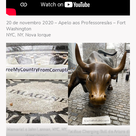
20 de novembro 2020 – Apelo aos Professores/as – Fort
Washington
NYC, NY, Nova Iorque
Memorial a John Lennon, NYC, NY,
Estátua Charging Bull de Arturo di
Nova Iorque