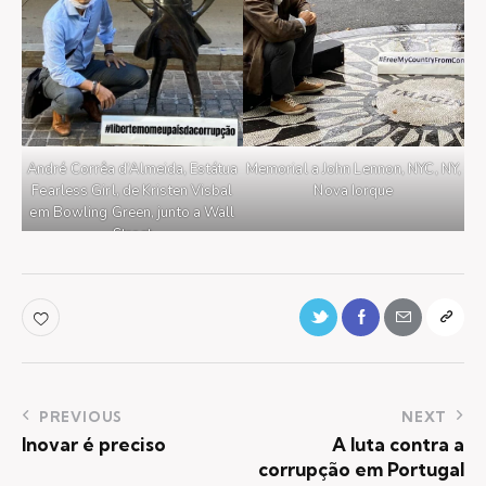
André Corrêa d’Almeida, Estátua
Memorial a John Lennon, NYC, NY,
Fearless Girl, de Kristen Visbal
Nova Iorque
em Bowling Green, junto a Wall
Street
PREVIOUS
NEXT
Inovar é preciso
A luta contra a
corrupção em Portugal