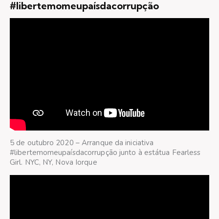
#libertemomeupaísdacorrupção
5 de outubro 2020 – Arranque da iniciativa
#libertemomeupaísdacorrupção junto à estátua Fearless
Girl. NYC, NY, Nova Iorque