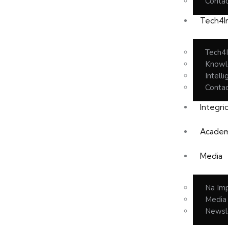
Conta
Tech4I
Tech4I
Knowl
Intell
Conta
Integr
Academ
Media
Na Im
Media
Newsl