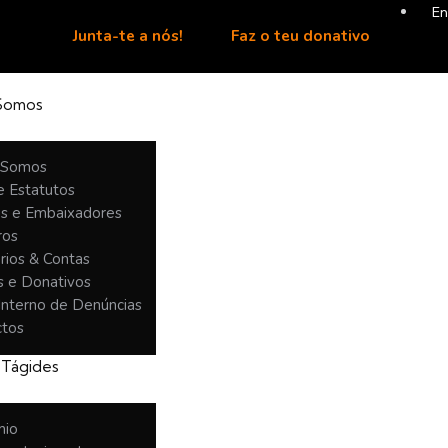
En
Junta-te a nós!
Faz o teu donativo
Somos
 Somos
e Estatutos
as e Embaixadores
ros
rios & Contas
s e Donativos
Interno de Denúncias
ctos
 Tágides
mio