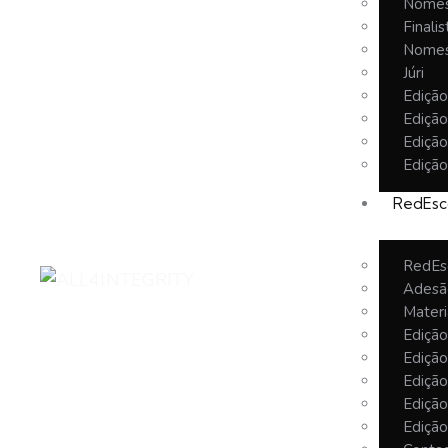
Nomes
Finalis
Nomes
Júri
Ediçã
Ediçã
Ediçã
Ediçã
RedEsc
RedEs
Adesã
Materi
Ediçã
Ediçã
Ediçã
Ediçã
Ediçã