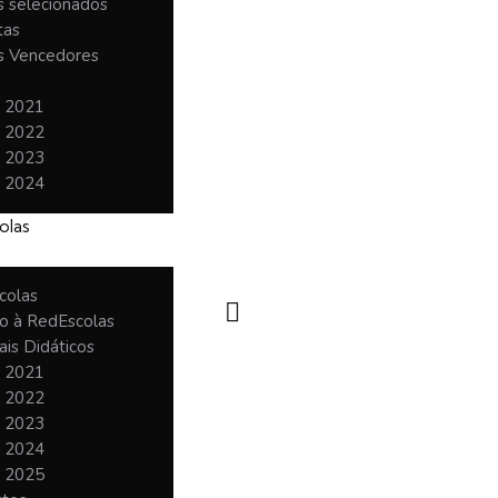
 selecionados
tas
 Vencedores
o 2021
o 2022
o 2023
o 2024
olas
colas
o à RedEscolas
ais Didáticos
o 2021
o 2022
o 2023
o 2024
o 2025