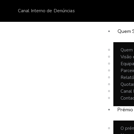
Canal Interno de Denúncias
Quem 
Quem
Visão 
Equip
Parcei
Relató
Quota
Canal 
Conta
Prémio
O pré