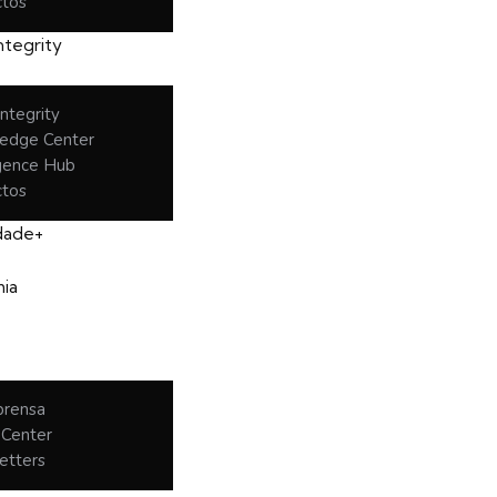
ctos
ntegrity
ntegrity
edge Center
igence Hub
ctos
idade+
ia
prensa
 Center
etters