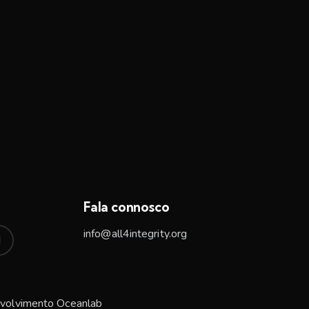
Fala connosco
info@all4integrity.org
volvimento
Oceanlab